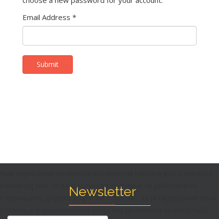
Email Address
*
Submit
Ние користиме колачиња (cookies) на нашата веб-страница.
Некои од нив се од суштинско значење за работата на
Newsletter
страницата, додека други ни помагаат да ја подобриме оваа
страница и корисничкото искуство (колачиња за следење).